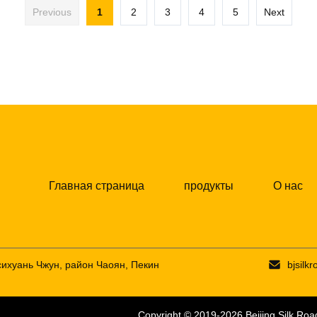
Previous
1
2
3
4
5
Next
Главная страница
продукты
О нас
ьсихуань Чжун, район Чаоян, Пекин
bjsil
Copyright © 2019-2026
Beijing Silk Ro