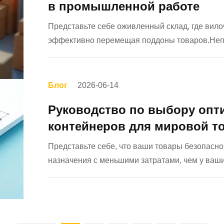
в промышленной работе
Представьте себе оживленный склад, где вило
эффективно перемещая поддоны товаров.Непр
опасные опасности в одно мгновение.Каждый 
погрузчиками, приводят к значительному иму...
Блог
2026-06-14
Руководство по выбору оп
контейнеров для мировой т
Представьте себе, что ваши товары безопасн
назначения с меньшими затратами, чем у ваших
выборе правильного транспортного контейнер
контейнер подход...