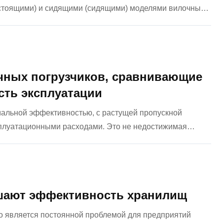
тоящими) и сидящими (сидящими) моделями вилочных
 операционное решение, требующее тщательного
чных погрузчиков, сравнивающие
ть эксплуатации
мальной эффективностью, с растущей пропускной
плуатационными расходами. Это не недостижимая
ля вилочного погрузчика может воплотить эту мечту в
шают эффективность хранилищ
но является постоянной проблемой для предприятий