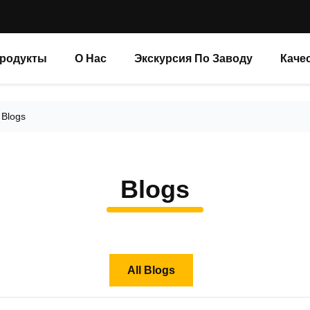
родукты
О Нас
Экскурсия По Заводу
Каче
 Blogs
Blogs
All Blogs