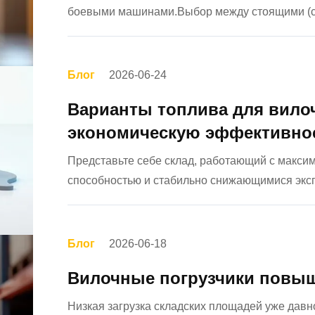
боевыми машинами.Выбор между стоящими (с
погрузчиков представляет собой критическое
анализаВ этом исследовании представле...
Блог
2026-06-24
Варианты топлива для вило
экономическую эффективнос
Представьте себе склад, работающий с макси
способностью и стабильно снижающимися экс
мечта: выбор подходящего источника питания д
жизнь. За, казалось бы, прост...
Блог
2026-06-18
Вилочные погрузчики повы
Низкая загрузка складских площадей уже дав