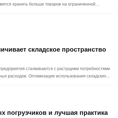
емятся хранить больше товаров на ограниченной
ую эффективность, ричстакеры – специализированное
личивает складское пространство
предприятия сталкиваются с растущими потребностями
нных расходов. Оптимизация использования складских
отки материалов стали решающими факторами
х погрузчиков и лучшая практика