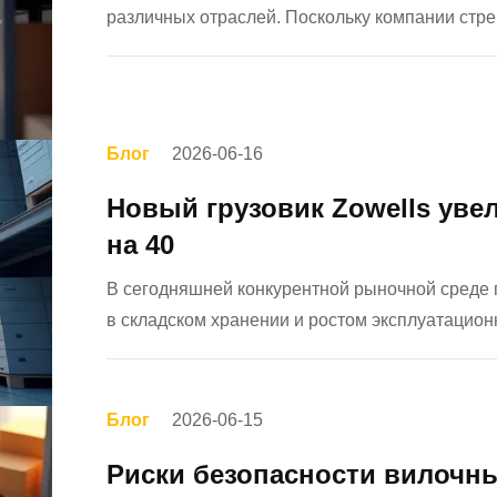
различных отраслей. Поскольку компании стр
площади, одновременно повышая операционн
оборудование, предназначенное д...
Блог
2026-06-16
Новый грузовик Zowells уве
на 40
В сегодняшней конкурентной рыночной среде 
в складском хранении и ростом эксплуатацио
площадей и повышение эффективности обраб
повышения конкурентоспособности. ...
Блог
2026-06-15
Риски безопасности вилочны