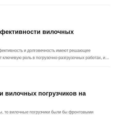
ские погрузчики подходят для всех применений?В этой
эффективности вилочных
фективность и долговечность имеют решающее
т ключевую роль в погрузочно-разгрузочных работах, и
повлиять на производительность, благополучие
и вилочных погрузчиков на
ы, то вилочные погрузчики были бы фронтовыми