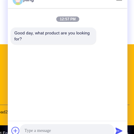
12:57 PM
Good day, what product are you looking 
for?
Быстрые ссылки
Экскурсия по заводу
Качество управления
связаться с нами
kroad2016@163.com
86-010-65569770
ad Enterprise Management Services Co., Ltd.
. Все права защищены.