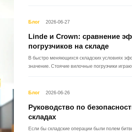
фаворит рынкаНо действительно ли электриче
статье подробно рассма...
Блог
2026-06-27
Linde и Crown: сравнение 
погрузчиков на складе
В быстро меняющихся складских условиях эф
значение. Стоячие вилочные погрузчики играю
выбор правильной модели может существенно 
оператора и долгосрочные затраты. ...
Блог
2026-06-26
Руководство по безопасност
складах
Если бы складские операции были полем битв