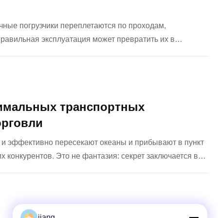
чные погрузчики переплетаются по проходам,
авильная эксплуатация может превратить их в
год несчастные случаи, связанные с вилочными
тимальных транспортных
орговли
о и эффективно пересекают океаны и прибывают в пункт
 конкурентов. Это не фантазия: секрет заключается в
а. Международная логистика — это не сценарий «один
jiang