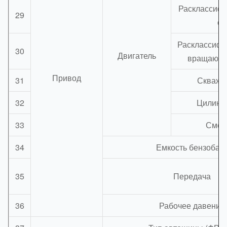
Расклассиф
29
си
Расклассиф
30
Двигатель
вращающи
Привод
31
Скважин
32
Цилинд
33
Смещ
34
Емкость бензобак
35
Передача
36
Рабочее давение