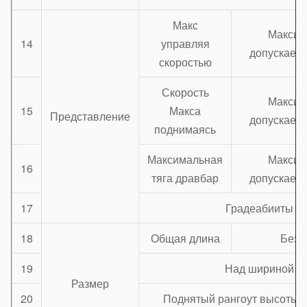
Макс
Максим
14
управляя
допускаема
скоростью
Скорость
Максим
15
Макса
Представление
допускаема
поднимаясь
Максимальная
Максим
16
тяга дравбар
допускаема
17
Градеабииты
18
Общая длина
Без 
19
Над шириной
Размер
20
Поднятый рангоут высоты (с