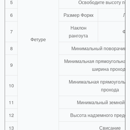
5
Освободите высоту по
6
Размер Форкк
Л*
Наклон
7
ФР
рангоута
Фетуре
8
Минимальный поворачива
Минимальная прямоугольная
9
ширина прохода
Минимальная прямоугольн
10
прохода
11
Минимальный земной п
12
Высота надземного предох
13
Свисание