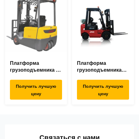
Платформа
Платформа
грузоподъемника 3
грузоподъемника
колес электрическая
бензина ДЖАК
емкость 1 тонны
емкость 1,5 тонн
Получить лучшую
Получить лучшую
небольшой
поднимаясь высота
цену
цену
поворачивая радиус
подъема 3м до 6м
Связаться с нами