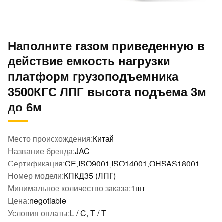
Наполните газом приведенную в
действие емкость нагрузки
платформ грузоподъемника
3500КГС ЛПГ высота подъема 3м
до 6м
Место происхождения:
Китай
Название бренда:
JAC
Сертификация:
CE,ISO9001,ISO14001,OHSAS18001
Номер модели:
КПКД35 (ЛПГ)
Минимальное количество заказа:
1шт
Цена:
negotiable
Условия оплаты:
L / C, T / T