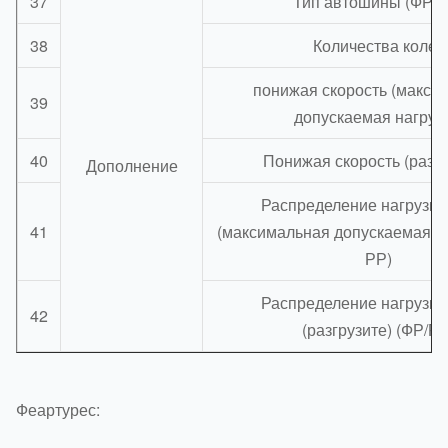
37
Тип автошины (ФР/Р
38
Количества колес
понижая скорость (макси
39
допускаемая нагрузк
40
Понижая скорость (разгр
Дополнение
Распределение нагрузки 
41
(максимальная допускаемая на
РР)
Распределение нагрузки 
42
(разгрузите) (ФР/РР
Феартурес: