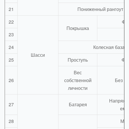
21
Пониженный рангоут в
22
Фр
Покрышка
23
З
24
Колесная база
Шасси
25
Проступь
ФР
Вес
26
собственной
Без на
личности
Напряжен
27
Батарея
емк
28
Мод