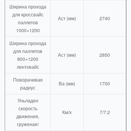
Ширина прохода
для кроссвайс
Аст (мм)
2740
паллетов
1000×1200
Ширина прохода
для паллетов
Аст (мм)
2850
800×1200
лентхвайс
Поворачивая
Ва (мм)
1700
радиус
Уньладен
скорость
Км/х
7/7.2
движения,
груженая/