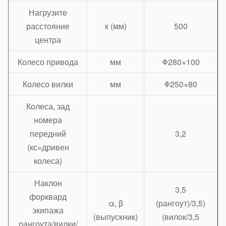
Нагрузите
расстояние
к (мм)
500
центра
Колесо привода
мм
Φ280×100
Колесо вилки
мм
Φ250×80
Колеса, зад
номера
передний
3,2
(кс=дривен
колеса)
Наклон
3,5
форквард
α, β
(рангоут)/3,5)
экипажа
(выпускник)
(вилок/3,5
рангоута/вилки/