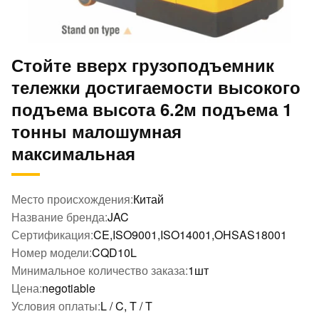
Стойте вверх грузоподъемник
тележки достигаемости высокого
подъема высота 6.2м подъема 1
тонны малошумная
максимальная
Место происхождения:
Китай
Название бренда:
JAC
Сертификация:
CE,ISO9001,ISO14001,OHSAS18001
Номер модели:
CQD10L
Минимальное количество заказа:
1шт
Цена:
negotiable
Условия оплаты:
L / C, T / T