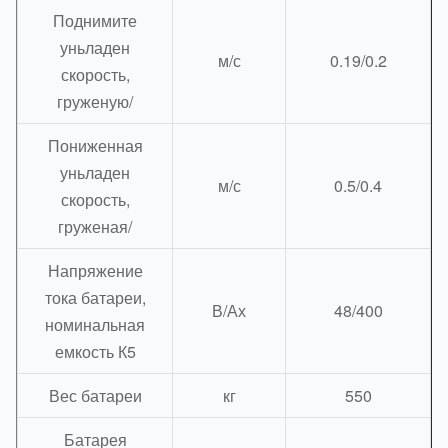
Поднимите
уньладен
м/с
0.19/0.2
скорость,
груженую/
Пониженная
уньладен
м/с
0.5/0.4
скорость,
груженая/
Напряжение
тока батареи,
В/Ах
48/400
номинальная
емкость К5
Вес батареи
кг
550
Батарея