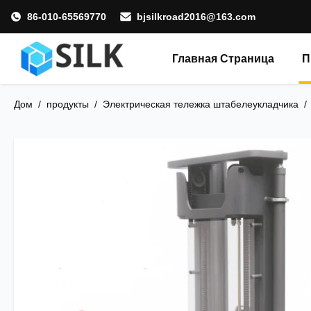
86-010-65569770
bjsilkroad2016@163.com
Главная Страница
П
Дом
/
продукты
/
Электрическая тележка штабелеукладчика