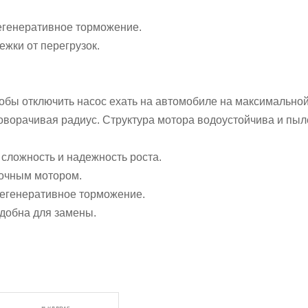
егенеративное торможение.
жки от перегрузок.
тобы отключить насос ехать на автомобиле на максимально
оворачивая радиус. Структура мотора водоустойчива и пы
сложность и надежность роста.
точным мотором.
регенеративное торможение.
удобна для замены.