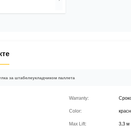
кте
улка за штабелеукладчиком паллета
Warranty:
Сроко
Color:
красн
Max Lift:
3,3 м