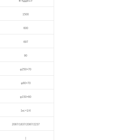
Ⅲ КДДВ15-
1500
600
697
90
φ250×70
φ80×70
φ150×60
1кс+1/4
2087/1837/2087/2237
|