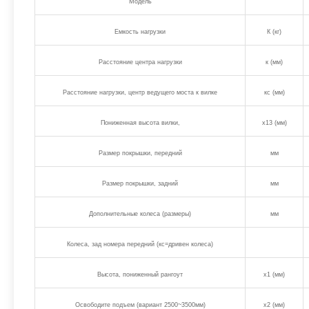
Модель
Емкость нагрузки
К (кг)
Расстояние центра нагрузки
к (мм)
Расстояние нагрузки, центр ведущего моста к вилке
кс (мм)
Пониженная высота вилки,
х13 (мм)
Размер покрышки, передний
мм
Размер покрышки, задний
мм
Дополнительные колеса (размеры)
мм
Колеса, зад номера передний (кс=дривен колеса)
Высота, пониженный рангоут
х1 (мм)
Освободите подъем (вариант 2500~3500мм)
х2 (мм)