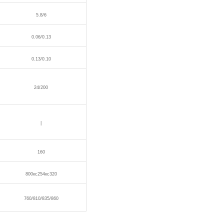
5.8/6
0.06/0.13
0.13/0.10
24/200
|
160
800кс254кс320
760/810/835/860