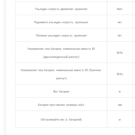
Уньладен скорость движения, груженая/
Км/х
Поднимите уньладен скорость, груженую/
м/с
Понижая уньладен скорость, груженая/
м/с
Напряжение тока батареи, номинальная емкость К5
В/Ах
(двухшпиндельный рангоут)
Напряжение тока батареи, номинальная емкость К5 (Триплекс
В/Ах
рангоут)
Вес батареи
кг
Батарея проставляет размеры л/в/х
мм
Обслуживайте вес (с батареей)
кг