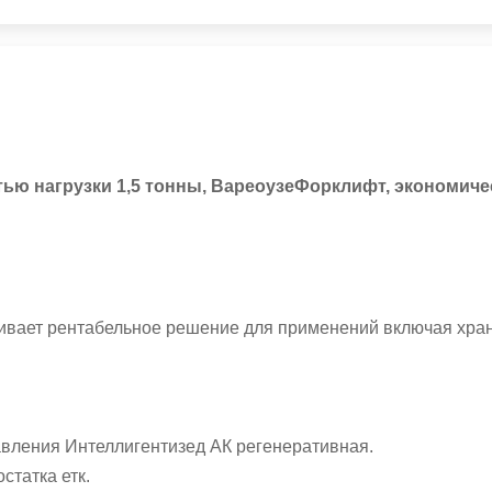
ью нагрузки 1,5 тонны, ВареоузеФорклифт, экономичес
ивает рентабельное решение для применений включая хран
авления Интеллигентизед АК регенеративная.
статка етк.