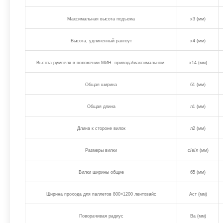
Максимальная высота подъема
х3 (мм)
Высота, удлиненный рангоут
х4 (мм)
Высота румпеля в положении МИН. привода/максимальном.
х14 (мм)
Общая ширина
б1 (мм)
Общая длина
л1 (мм)
Длина к стороне вилок
л2 (мм)
Размеры вилки
с/е/л (мм)
Вилки ширины общие
б5 (мм)
Ширина прохода для паллетов 800×1200 лентхвайс
Аст (мм)
Поворачивая радиус
Ва (мм)