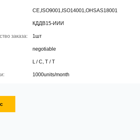
CE,ISO9001,ISO14001,OHSAS18001
КДДВ15-ИИИ
тво заказа:
1шт
negotiable
L / C, T / T
и:
1000units/month
с