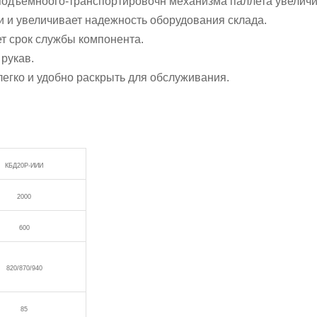
подъемноого-транспортировочн механизма паллета увеличи
и и увеличивает надежность оборудования склада.
т срок службы компонента.
рукав.
гко и удобно раскрыть для обслуживания.
КБД20Р-ИИИ
2000
600
820/870/940
85