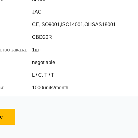
JAC
CE,ISO9001,ISO14001,OHSAS18001
CBD20R
тво заказа:
1шт
negotiable
L / C, T / T
и:
1000units/month
с