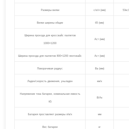
Размеры вилки
с/е/л (мм)
53кс
Вилки ширины общие
б5 (мм)
Ширина прохода для кроссвайс паллетов
Аст (мм)
1000×1200
Ширина прохода для паллетов 800×1200 лентхвайс
Аст (мм)
Поворачивая радиус
Ва (мм)
Ладен/скорость движения, уньладен
км/х
Напряжение тока батареи, номинальная емкость
В/Ах
К5
Батарея проставляет размеры л/в/х
мм
Вес батареи
кг