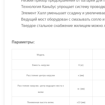
Низкий прибор предохранения от батареи для 
Технология Каньбус упрощает систему проводк
Элемент Халл уменьшает ссадину и увеличивае
Ведущий мост оборудован с смазывать сопло и 
Твердое стальное снабжение жилищем можно ле
Параметры:
Модель
Емкость нагрузки
К (кг)
Расстояние центра нагрузки
к (мм)
Расстояние нагрузки, центр ведущего моста к
кс (мм)
вилке
Пониженная высота вилки,
х13 (мм)