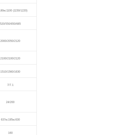
180кс1100 (1150/1220)
520/550/650/685
2000/2050/2120
2100/2100/2120
1510/1560/1630
7/7.1
24/200
637кс195кс630
160