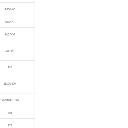
Φ250×80
Φ80×70
Φ127×57
1кс+2/4
120
1120/1320
1767/1817/1887
705
773