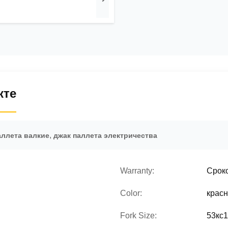
кте
,
аллета валкие
джак паллета электричества
Warranty:
Сроко
Color:
красн
Fork Size:
53кс