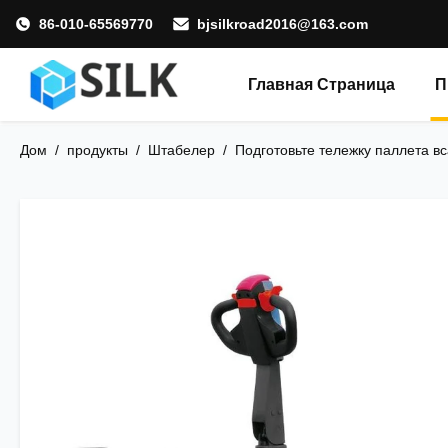
86-010-65569770
bjsilkroad2016@163.com
Главная Страница
П
Дом
/
продукты
/
Штабелер
/
Подготовьте тележку паллета в