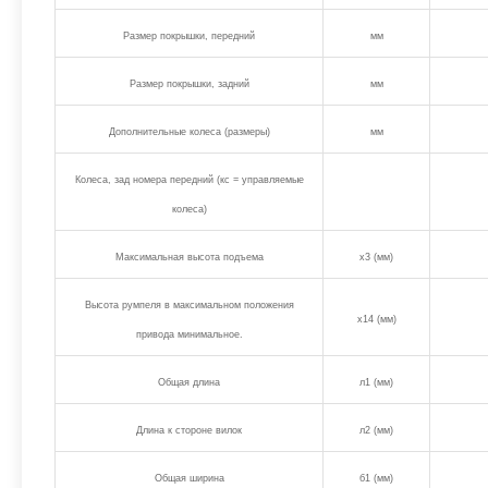
Размер покрышки, передний
мм
Размер покрышки, задний
мм
Дополнительные колеса (размеры)
мм
Колеса, зад номера передний (кс = управляемые
колеса)
Максимальная высота подъема
х3 (мм)
Высота румпеля в максимальном положения
х14 (мм)
привода минимальное.
Общая длина
л1 (мм)
Длина к стороне вилок
л2 (мм)
Общая ширина
б1 (мм)