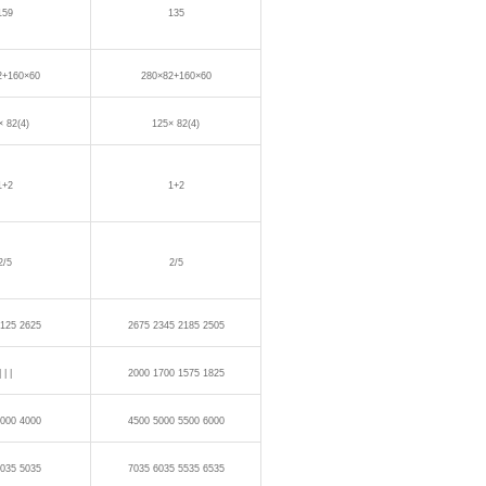
159
135
2+160×60
280×82+160×60
× 82(4)
125× 82(4)
1+2
1+2
2/5
2/5
125 2625
2675 2345 2185 2505
| | |
2000 1700 1575 1825
000 4000
4500 5000 5500 6000
035 5035
7035 6035 5535 6535