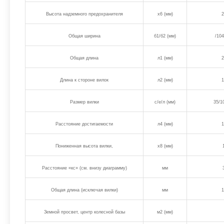
Высота надземного предохранителя
х6 (мм)
2
Общая ширина
б1/б2 (мм)
/104
Общая длина
л1 (мм)
2
Длина к стороне вилок
л2 (мм)
1
Размер вилки
с/е/л (мм)
35/1
Расстояние достигаемости
л4 (мм)
1
Пониженная высота вилки,
х8 (мм)
Расстояние «кс» (см. внизу диаграмму)
мм
Общая длина (исключая вилки)
мм
1
Земной просвет, центр колесной базы
м2 (мм)