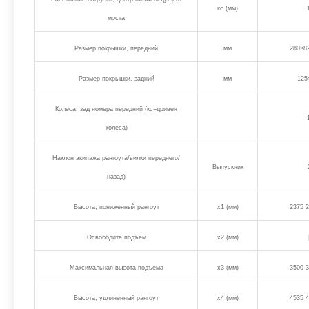
кс (мм)
моста
Размер покрышки, передний
мм
280×8
Размер покрышки, задний
мм
125
Колеса, зад номера передний (кс=дривен
колеса)
Наклон экипажа рангоута/вилки переднего/
Выпускник
назад)
Высота, пониженный рангоут
х1 (мм)
2375 2
Освободите подъем
х2 (мм)
Максимальная высота подъема
х3 (мм)
3500 3
Высота, удлиненный рангоут
х4 (мм)
4535 4