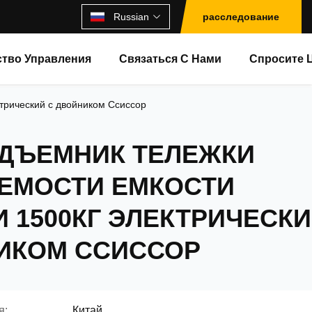
Russian
расследование
ство Управления
Связаться С Нами
Спросите 
ктрический с двойником Ссиссор
ДЪЕМНИК ТЕЛЕЖКИ
ЕМОСТИ ЕМКОСТИ
И 1500КГ ЭЛЕКТРИЧЕСК
ИКОМ ССИССОР
я:
Китай