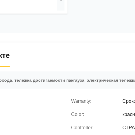
кте
,
,
охода
тележка достигаемости пакгауза
электрическая тележк
Warranty:
Сроко
Color:
красн
Controller:
СТРА