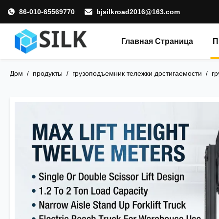
86-010-65569770
bjsilkroad2016@163.com
Главная Страница
П
Дом
/
продукты
/
грузоподъемник тележки достигаемости
/
гр