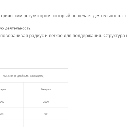
трическим регулятором, который не делает деятельность с
ую деятельность.
поворачивая радиус и легкое для поддержания. Структура
ККДХ15К (с двойными ножницами)
тарея
батарея
000
1000
500
500