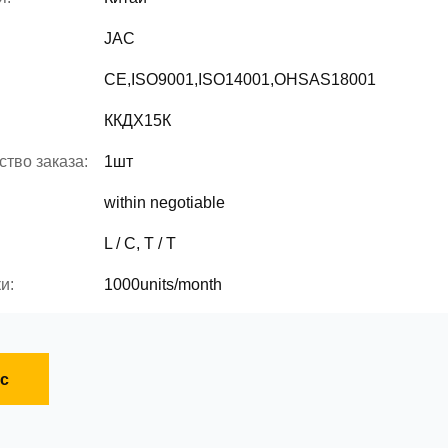
JAC
CE,ISO9001,ISO14001,OHSAS18001
ККДХ15К
тво заказа:
1шт
within negotiable
L / C, T / T
и:
1000units/month
с