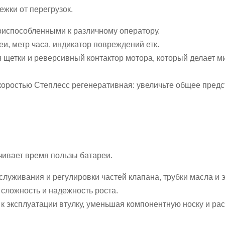
жки от перегрузок.
риспособленными к различному оператору.
и, метр часа, индикатор повреждений етк.
 щетки и реверсивный контактор мотора, который делает 
коростью Степлесс регенеративная: увеличьте общее пред
чивает время пользы батареи.
служивания и регулировки частей клапана, трубки масла и 
сложность и надежность роста.
 к эксплуатации втулку, уменьшая компонентную носку и р