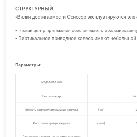
СТРУКТУРНЫЙ:
•Вилки достигаемости Ссиссор эксплуатируются элек
•
Низкий центр притяжения обеспечивает стабилизированн
• Вертикальное приводное колесо имеют небольшой 
Параметры:
Модельное имя
Тип дисковода
ба
Емкость нагрузки/номинальная нагрузка
К (кг)
1
Расстояние центра нагрузки
к (мм)
Расстояние нагрузки, центр вилки ведущего