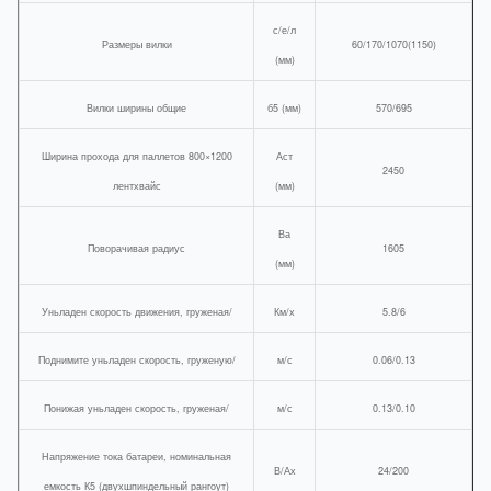
с/е/л
Размеры вилки
60/170/1070(1150)
(мм)
Вилки ширины общие
б5 (мм)
570/695
Ширина прохода для паллетов 800×1200
Аст
2450
лентхвайс
(мм)
Ва
Поворачивая радиус
1605
(мм)
Уньладен скорость движения, груженая/
Км/х
5.8/6
Поднимите уньладен скорость, груженую/
м/с
0.06/0.13
Понижая уньладен скорость, груженая/
м/с
0.13/0.10
Напряжение тока батареи, номинальная
В/Ах
24/200
емкость К5 (двухшпиндельный рангоут)