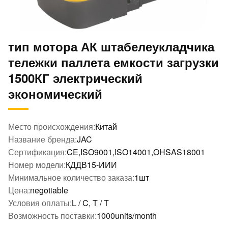
тип мотора АК штабелеукладчика
тележки паллета емкости загрузки
1500КГ электрический
экономический
Место происхождения:
Китай
Название бренда:
JAC
Сертификация:
CE,ISO9001,ISO14001,OHSAS18001
Номер модели:
КДДВ15-ИИИ
Минимальное количество заказа:
1шт
Цена:
negotiable
Условия оплаты:
L / C, T / T
Возможность поставки:
1000units/month