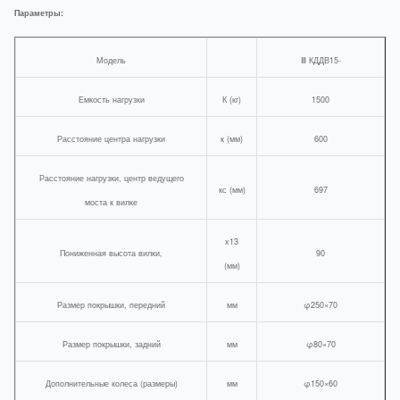
Параметры:
Модель
Ⅲ КДДВ15-
Емкость нагрузки
К (кг)
1500
Расстояние центра нагрузки
к (мм)
600
Расстояние нагрузки, центр ведущего
кс (мм)
697
моста к вилке
х13
Пониженная высота вилки,
90
(мм)
Размер покрышки, передний
мм
φ250×70
Размер покрышки, задний
мм
φ80×70
Дополнительные колеса (размеры)
мм
φ150×60