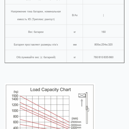
Напряжение тока батареи, номинальная
В/Ах
|
емкость К5 (Триплекс рангоут)
Вес батареи
кг
160
Батарея проставляет размеры л/в/х
мм
800кс254кс320
Обслуживайте вес (с батареей)
кг
760/810/835/860