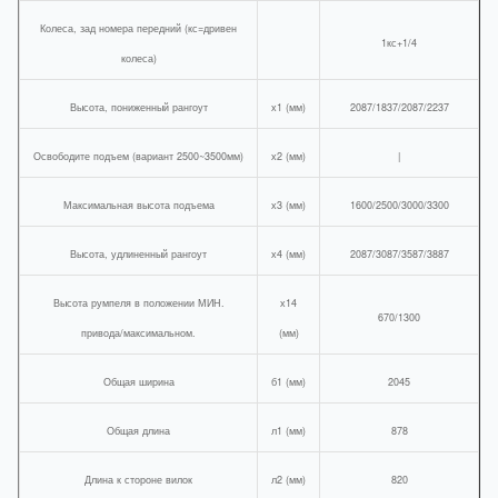
Колеса, зад номера передний (кс=дривен
1кс+1/4
колеса)
Высота, пониженный рангоут
х1 (мм)
2087/1837/2087/2237
Освободите подъем (вариант 2500~3500мм)
х2 (мм)
|
Максимальная высота подъема
х3 (мм)
1600/2500/3000/3300
Высота, удлиненный рангоут
х4 (мм)
2087/3087/3587/3887
Высота румпеля в положении МИН.
х14
670/1300
привода/максимальном.
(мм)
Общая ширина
б1 (мм)
2045
Общая длина
л1 (мм)
878
Длина к стороне вилок
л2 (мм)
820